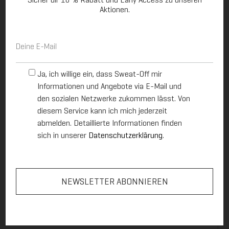
Aktionen.
Wo und wie wird Sweat-Off hergestellt?
E
-
M
a
O
i
Ja, ich willige ein, dass Sweat-Off mir
p
l
Was ist der Unterschied zwischen einem Deo
Informationen und Angebote via E-Mail und
t
*
-
den sozialen Netzwerke zukommen lässt. Von
und einem Antitranspirant?
i
diesem Service kann ich mich jederzeit
n
abmelden. Detaillierte Informationen finden
-
sich in unserer
Datenschutzerklärung
.
Z
u
Warum sollte ich Sweat-Off anwenden?
s
t
i
m
m
Beeinflusst Sweat-Off die Temperaturregelung?
u
n