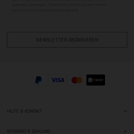
-
jederzeit abmelden. Detaillierte Informationen finden
i
sich in unserer
Datenschutzerklärung
.
n
-
Z
u
s
t
i
m
m
u
n
g
*
HILFE & KONTAKT
VERSAND & ZAHLUNG