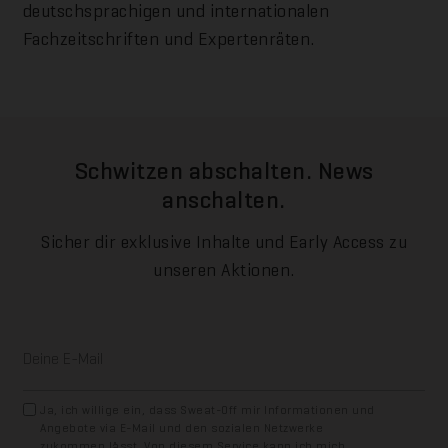
deutschsprachigen und internationalen
Fachzeitschriften und Expertenräten.
Schwitzen abschalten. News
anschalten.
Sicher dir exklusive Inhalte und Early Access zu
unseren Aktionen.
E
-
M
a
O
i
Ja, ich willige ein, dass Sweat-Off mir Informationen und
p
l
Angebote via E-Mail und den sozialen Netzwerke
t
*
zukommen lässt. Von diesem Service kann ich mich