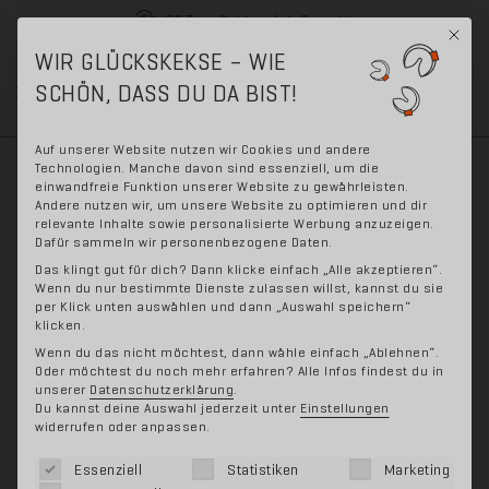
30 Tage Geld-zurück-Garantie
Mit di
WIR GLÜCKSKEKSE – WIE
Skip
Skip
SCHÖN, DASS DU DA BIST!
0
to
to
navigation
content
Auf unserer Website nutzen wir Cookies und andere
Technologien. Manche davon sind essenziell, um die
einwandfreie Funktion unserer Website zu gewährleisten.
Andere nutzen wir, um unsere Website zu optimieren und dir
relevante Inhalte sowie personalisierte Werbung anzuzeigen.
Dafür sammeln wir personenbezogene Daten.
Das klingt gut für dich? Dann klicke einfach „Alle akzeptieren“.
Angebot!
Wenn du nur bestimmte Dienste zulassen willst, kannst du sie
per Klick unten auswählen und dann „Auswahl speichern“
klicken.
Wenn du das nicht möchtest, dann wähle einfach „Ablehnen“.
Oder möchtest du noch mehr erfahren? Alle Infos findest du in
unserer
Datenschutzerklärung
.
Du kannst deine Auswahl jederzeit unter
Einstellungen
widerrufen oder anpassen.
Es folgt eine Liste der Service-Gruppen, für die eine 
Essenziell
Statistiken
Marketing