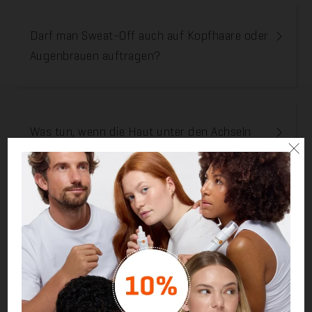
Darf man Sweat-Off auch auf Kopfhaare oder
Augenbrauen auftragen?
Was tun, wenn die Haut unter den Achseln
×
schnell gereizt ist?
Mein Produkt wirkt nicht mehr – was tun?
Mein Produkt wirkt nicht wie erhofft – was tun?