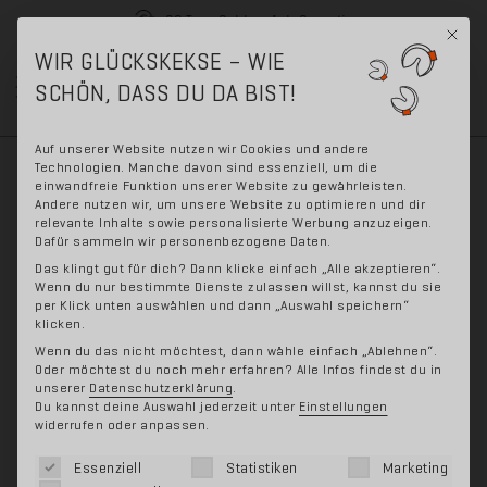
30 Tage Geld-zurück-Garantie
Mit di
WIR GLÜCKSKEKSE – WIE
Skip
Skip
SCHÖN, DASS DU DA BIST!
0
to
to
navigation
content
Kann ich Sweat-Off auf
Auf unserer Website nutzen wir Cookies und andere
Technologien. Manche davon sind essenziell, um die
einwandfreie Funktion unserer Website zu gewährleisten.
rasierte Achseln
Andere nutzen wir, um unsere Website zu optimieren und dir
relevante Inhalte sowie personalisierte Werbung anzuzeigen.
Dafür sammeln wir personenbezogene Daten.
auftragen?
Das klingt gut für dich? Dann klicke einfach „Alle akzeptieren“.
Wenn du nur bestimmte Dienste zulassen willst, kannst du sie
per Klick unten auswählen und dann „Auswahl speichern“
klicken.
Ja, Sweat-Off kann auch auf rasierte Achseln
Wenn du das nicht möchtest, dann wähle einfach „Ablehnen“.
aufgetragen werden.
Oder möchtest du noch mehr erfahren? Alle Infos findest du in
unserer
Datenschutzerklärung
.
Du kannst deine Auswahl jederzeit unter
Einstellungen
WICHTIG:
Nie direkt nach der Rasur anwenden. Das
widerrufen oder anpassen.
kann zu Hautreizungen führen.
Wir empfehlen
Es folgt eine Liste der Service-Gruppen, für die eine 
Essenziell
Statistiken
Marketing