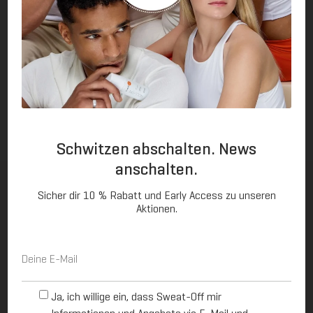
Kann ich trotzdem weiterhin Deo, Sonnencreme,
…, benutzen?
Schwitzen abschalten. News
anschalten.
Schwitzen abschalten. News
Sicher dir 10 % Rabatt und Early Access zu unseren
Aktionen.
anschalten.
E
Sicher dir exklusive Inhalte und Early Access zu
-
M
unseren Aktionen.
a
O
i
Ja, ich willige ein, dass Sweat-Off mir
p
l
E