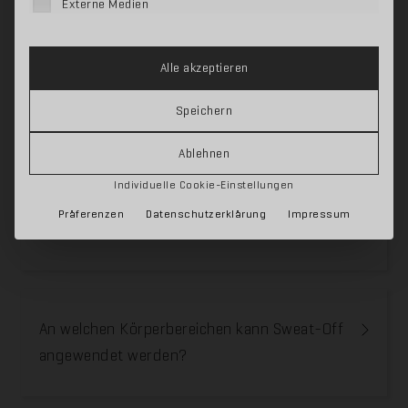
nach der Rasur 24 Stunden abzuwarten, bis die
Externe Medien
Haut sich von der Rasur erholt hat.
Alle akzeptieren
Speichern
Zusammenhängende Beiträge
Ablehnen
Individuelle Cookie-Einstellungen
Präferenzen
Datenschutzerklärung
Impressum
Wie wende ich Sweat-Off richtig an?
An welchen Körperbereichen kann Sweat-Off
angewendet werden?