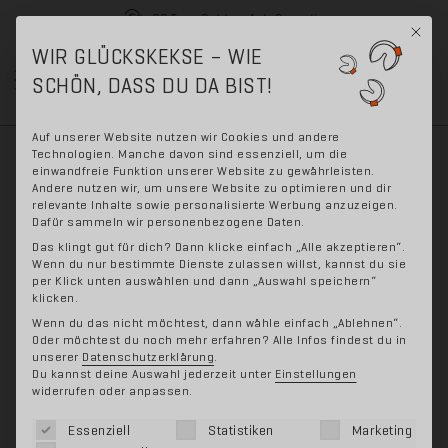
30 Tage Geld-zurück-Garantie
Mit di
WIR GLÜCKSKEKSE – WIE
Skip
Skip
SCHÖN, DASS DU DA BIST!
0
to
to
navigation
content
Auf unserer Website nutzen wir Cookies und andere
Technologien. Manche davon sind essenziell, um die
einwandfreie Funktion unserer Website zu gewährleisten.
Andere nutzen wir, um unsere Website zu optimieren und dir
relevante Inhalte sowie personalisierte Werbung anzuzeigen.
Dafür sammeln wir personenbezogene Daten.
Lade deine Liebsten ein
Das klingt gut für dich? Dann klicke einfach „Alle akzeptieren“.
Wenn du nur bestimmte Dienste zulassen willst, kannst du sie
und spart zusammen
per Klick unten auswählen und dann „Auswahl speichern“
klicken.
Wenn du das nicht möchtest, dann wähle einfach „Ablehnen“.
Oder möchtest du noch mehr erfahren? Alle Infos findest du in
Was gibt es besseres als Freude teilen? Lade
unserer
Datenschutzerklärung
.
Du kannst deine Auswahl jederzeit unter
Einstellungen
(d)einen Lieblingsmenschen ein, Sweat-Off
widerrufen oder anpassen.
auszuprobieren und sende ihm 5€ Rabatt per E-
Es folgt eine Liste der Service-Gruppen, für die eine 
Essenziell
Statistiken
Marketing
Mail. Wenn er bestellt, erhälst auch du 5€ Rabatt