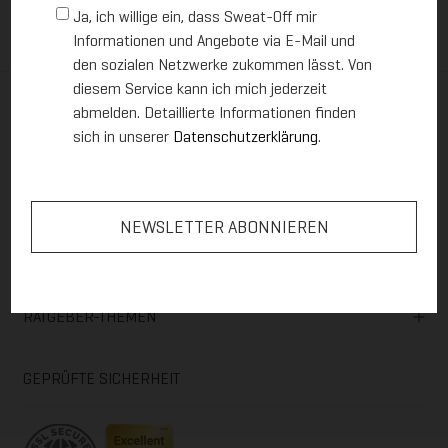
O
i
Ja, ich willige ein, dass Sweat-Off mir
g
p
l
*
Informationen und Angebote via E-Mail und
t
*
-
den sozialen Netzwerke zukommen lässt. Von
i
diesem Service kann ich mich jederzeit
n
abmelden. Detaillierte Informationen finden
HILFE & KONTAKT
-
sich in unserer
Datenschutzerklärung
.
Z
u
VERSAND & ZAHLUNG
s
t
i
m
ÜBER UNS
m
u
n
RATGEBER-THEMEN
g
*
GEPRÜFTE SICHERHEIT