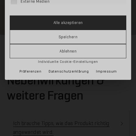
Externe Medien
Alle akzeptieren
Speichern
Ablehnen
Anwendung,
Individuelle Cookie-Einstellungen
Präferenzen
Datenschutzerklärung
Impressum
Nebenwirkungen &
weitere Fragen
Ich brauche Tipps, wie das Produkt richtig
angewendet wird.