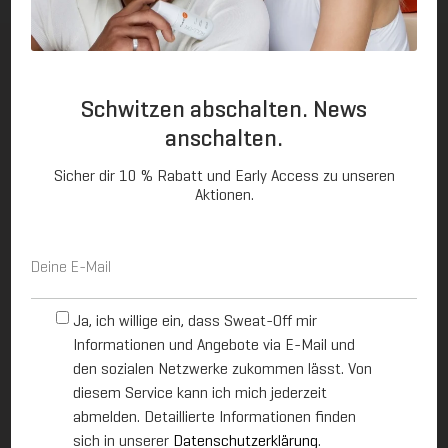
Schwitzen abschalten. News
anschalten.
Schwitzen abschalten. News
anschalten.
Sicher dir exklusive Inhalte und Early Access zu
unseren Aktionen.
Sicher dir 10 % Rabatt und Early Access zu unseren
Aktionen.
E
E
-
-
M
M
a
a
O
O
i
i
Ja, ich willige ein, dass Sweat-Off mir Informationen und
Ja, ich willige ein, dass Sweat-Off mir
p
p
l
l
Angebote via E-Mail und den sozialen Netzwerke
Informationen und Angebote via E-Mail und
t
t
*
*
zukommen lässt. Von diesem Service kann ich mich
-
-
den sozialen Netzwerke zukommen lässt. Von
jederzeit abmelden. Detaillierte Informationen finden
i
i
sich in unserer
Datenschutzerklärung
.
diesem Service kann ich mich jederzeit
n
n
abmelden. Detaillierte Informationen finden
-
-
sich in unserer
Datenschutzerklärung
.
Z