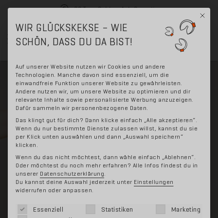
30 Tage Geld-zurück-Garantie
Mit di
WIR GLÜCKSKEKSE – WIE
Skip
Skip
SCHÖN, DASS DU DA BIST!
0
to
to
navigation
content
Auf unserer Website nutzen wir Cookies und andere
Technologien. Manche davon sind essenziell, um die
einwandfreie Funktion unserer Website zu gewährleisten.
Andere nutzen wir, um unsere Website zu optimieren und dir
relevante Inhalte sowie personalisierte Werbung anzuzeigen.
Dafür sammeln wir personenbezogene Daten.
Das klingt gut für dich? Dann klicke einfach „Alle akzeptieren“.
Wenn du nur bestimmte Dienste zulassen willst, kannst du sie
per Klick unten auswählen und dann „Auswahl speichern“
klicken.
Wenn du das nicht möchtest, dann wähle einfach „Ablehnen“.
Oder möchtest du noch mehr erfahren? Alle Infos findest du in
unserer
Datenschutzerklärung
.
Du kannst deine Auswahl jederzeit unter
Einstellungen
widerrufen oder anpassen.
Es folgt eine Liste der Service-Gruppen, für die eine 
Essenziell
Statistiken
Marketing